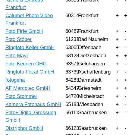
Frankfurt
Calumet Photo Video
60314
Frankfurt
+
+
Frankfurt
Foto Firle GmbH
60487
Frankfurt
+
-
Foto Stöber
61231
Bad Nauheim
+
-
Ringfoto Keller GmbH
63065
Offenbach
+
-
Foto Mayr
63128
Dietzenbach
+
+
Foto Keunen OHG
63571
Gelnhausen
+
-
Ringfoto Focal GmbH
63739
Aschaffenburg
+
-
fotogena
64283
Darmstadt
+
+
AF Marcotec GmbH
64347
Griesheim
+
+
Foto Stommel
64720
Michelstadt
+
-
Kamera Fotohaus GmbH
65183
Wiesbaden
+
-
Foto+Digital Gressung
66111
Saarbrücken
+
-
GmbH
Distriphot GmbH
66123
Saarbrücken
+
-