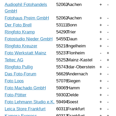
Audiophil Fotohandels
52062
Aachen
+
-
GmbH
Fotohaus Preim GmbH
52062
Aachen
+
-
Der Foto Brell
53111
Bonn
+
-
Ringfoto Kramp
54290
Trier
+
-
Fotostudio Nieder GmbH
54550
Daun
+
-
Ringfoto Kreuzer
55218
Ingelheim
+
-
Foto Werkstatt Mainz
55237
Flonheim
-
+
Teltec AG
55252
Mainz-Kastel
-
+
Ringfoto Pullig
55743
Idar-Oberstein
+
-
Das Foto-Forum
56626
Andernach
+
-
Foto Loos
57076
Siegen
+
-
Foto Machado GmbH
59065
Hamm
+
-
Foto-Pötter
59302
Oelde
+
-
Foto Lehmann Studio e.K.
59494
Soest
+
-
Leica Store Frankfurt
60311
Frankfurt
+
-
Kamera Express
60313
Frankfurt
+
+