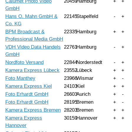
Calumet Photo Video
20459
Hamburg
+
+
GmbH
Hans O. Mahn GmbH &
22145
Stapelfeld
-
+
Co. KG
BPM Broadcast &
22335
Hamburg
+
+
Professional Media GmbH
VDH Video Data Handels
22761
Hamburg
-
+
GmbH
Nordfoto Versand
22844
Norderstedt
-
+
Kamera Express Lübeck
23552
Lübeck
+
+
Foto Manthey
23966
Wismar
+
-
Kamera Express Kiel
24103
Kiel
+
+
Foto Erhardt GmbH
26603
Aurich
+
-
Foto Erhardt GmbH
28195
Bremen
+
-
Kamera Express Bremen
28203
Bremen
+
+
Kamera Express
30159
Hannover
+
+
Hannover