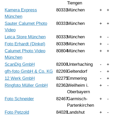
Tiengen
Kamera Express
80331
München
+
+
München
Sauter Calumet Photo
80331
München
+
+
Video
Leica Store München
80333
München
+
-
Foto Erhardt (Dinkel)
80336
München
+
-
Calumet Photo Video
80804
München
+
+
München
ScanDig GmbH
82008
Unterhaching
-
+
gfh-foto GmbH & Co. KG
82269
Geltendorf
-
+
12 Werk GmbH
82275
Emmering
-
+
Ringfoto Müller GmbH
82362
Weilheim i.
+
-
Oberbayern
Foto Schneider
82467
Garmisch-
+
-
Partenkirchen
Foto Petzold
84028
Landshut
+
-