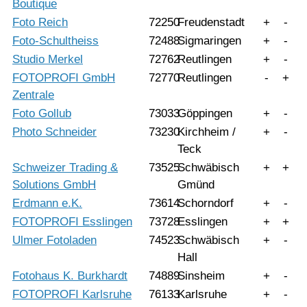
Boutique
Foto Reich
72250
Freudenstadt
+
-
Foto-Schultheiss
72488
Sigmaringen
+
-
Studio Merkel
72762
Reutlingen
+
-
FOTOPROFI GmbH
72770
Reutlingen
-
+
Zentrale
Foto Gollub
73033
Göppingen
+
-
Photo Schneider
73230
Kirchheim /
+
-
Teck
Schweizer Trading &
73525
Schwäbisch
+
+
Solutions GmbH
Gmünd
Erdmann e.K.
73614
Schorndorf
+
-
FOTOPROFI Esslingen
73728
Esslingen
+
+
Ulmer Fotoladen
74523
Schwäbisch
+
-
Hall
Fotohaus K. Burkhardt
74889
Sinsheim
+
-
FOTOPROFI Karlsruhe
76133
Karlsruhe
+
-