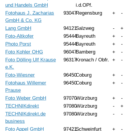
und Handels GmbH
i.d.OPf.
Fotohaus J. Zacharias
93047
Regensburg
+
-
GmbH & Co. KG
Lang GmbH
94121
Salzweg
-
+
Foto-Altkofer
95444
Bayreuth
+
-
Photo Porst
95444
Bayreuth
+
-
Foto Kohler OHG
96047
Bamberg
+
-
Foto Dölling Ulf Krause
96317
Kronach / Obfr.
+
-
e.K.
Foto-Wiesner
96450
Coburg
+
-
Fotohaus Willemer
96450
Coburg
+
-
Prause
Foto Weber GmbH
97070
Würzburg
+
-
TECHNIKdirekt
97080
Würzburg
-
+
TECHNIKdirekt.de
97080
Würzburg
-
-
business
Foto Appel GmbH
97421
Schweinfurt
+
-