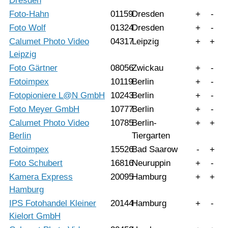
Dresden
Foto-Hahn
01159
Dresden
+
-
Foto Wolf
01324
Dresden
+
-
Calumet Photo Video
04317
Leipzig
+
+
Leipzig
Foto Gärtner
08056
Zwickau
+
-
Fotoimpex
10119
Berlin
+
-
Fotopioniere L@N GmbH
10243
Berlin
+
-
Foto Meyer GmbH
10777
Berlin
+
-
Calumet Photo Video
10785
Berlin-
+
+
Berlin
Tiergarten
Fotoimpex
15526
Bad Saarow
-
+
Foto Schubert
16816
Neuruppin
+
-
Kamera Express
20095
Hamburg
+
+
Hamburg
IPS Fotohandel Kleiner
20144
Hamburg
+
-
Kielort GmbH