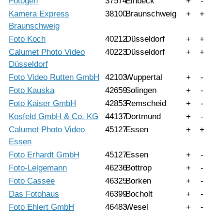
Fotogen
37574
Einbeck
+
-
Kamera Express
38100
Braunschweig
+
+
Braunschweig
Foto Koch
40212
Düsseldorf
+
+
Calumet Photo Video
40223
Düsseldorf
+
+
Düsseldorf
Foto Video Rutten GmbH
42103
Wuppertal
+
-
Foto Kauska
42659
Solingen
+
-
Foto Kaiser GmbH
42853
Remscheid
+
-
Kosfeld GmbH & Co. KG
44137
Dortmund
+
-
Calumet Photo Video
45127
Essen
+
+
Essen
Foto Erhardt GmbH
45127
Essen
+
-
Foto-Lelgemann
46236
Bottrop
+
-
Foto Cassee
46325
Borken
+
-
Das Fotohaus
46399
Bocholt
+
-
Foto Ehlert GmbH
46483
Wesel
+
-