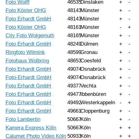
Foto Wolff
46535
Dinslaken
+
-
Foto Köster OHG
48143
Münster
+
-
Foto Erhardt GmbH
48143
Münster
+
-
Foto Köster OHG
48161
Münster
-
+
City Foto Wolgemuth
48165
Münster
+
-
Foto Erhardt GmbH
48249
Dülmen
+
-
Ringfoto Wilmink
48599
Gronau
+
-
Fotohaus Wolbring
48653
Coesfeld
+
-
Foto Erhardt GmbH
49074
Osnabrück
+
-
Foto-Erhardt GmbH
49074
Osnabrück
+
-
Foto Erhardt GmbH
49377
Vechta
+
-
Foto Erhardt GmbH
49477
Ibbenbüren
+
-
Foto Erhardt GmbH
49492
Westerkappeln
-
+
Foto Erhardt GmbH
49661
Cloppenburg
+
-
Foto Lambertin
50667
Köln
+
-
Kamera Express Köln
50667
Köln
+
+
Calumet Photo Video Köln
50933
Köln
+
+