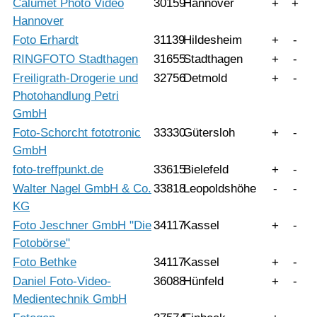
Calumet Photo Video
30159
Hannover
+
+
Hannover
Foto Erhardt
31139
Hildesheim
+
-
RINGFOTO Stadthagen
31655
Stadthagen
+
-
Freiligrath-Drogerie und
32756
Detmold
+
-
Photohandlung Petri
GmbH
Foto-Schorcht fototronic
33330
Gütersloh
+
-
GmbH
foto-treffpunkt.de
33615
Bielefeld
+
-
Walter Nagel GmbH & Co.
33818
Leopoldshöhe
-
-
KG
Foto Jeschner GmbH "Die
34117
Kassel
+
-
Fotobörse"
Foto Bethke
34117
Kassel
+
-
Daniel Foto-Video-
36088
Hünfeld
+
-
Medientechnik GmbH