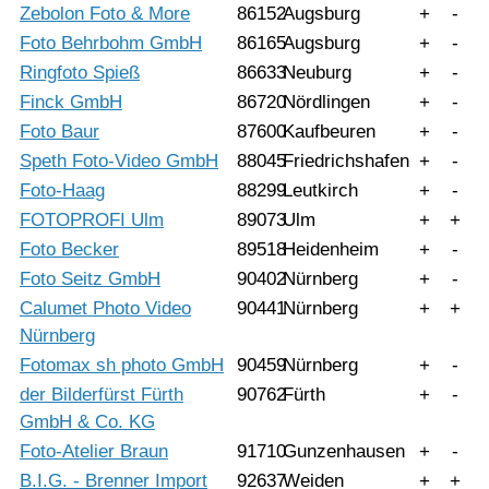
Zebolon Foto & More
86152
Augsburg
+
-
Foto Behrbohm GmbH
86165
Augsburg
+
-
Ringfoto Spieß
86633
Neuburg
+
-
Finck GmbH
86720
Nördlingen
+
-
Foto Baur
87600
Kaufbeuren
+
-
Speth Foto-Video GmbH
88045
Friedrichshafen
+
-
Foto-Haag
88299
Leutkirch
+
-
FOTOPROFI Ulm
89073
Ulm
+
+
Foto Becker
89518
Heidenheim
+
-
Foto Seitz GmbH
90402
Nürnberg
+
-
Calumet Photo Video
90441
Nürnberg
+
+
Nürnberg
Fotomax sh photo GmbH
90459
Nürnberg
+
-
der Bilderfürst Fürth
90762
Fürth
+
-
GmbH & Co. KG
Foto-Atelier Braun
91710
Gunzenhausen
+
-
B.I.G. - Brenner Import
92637
Weiden
+
+