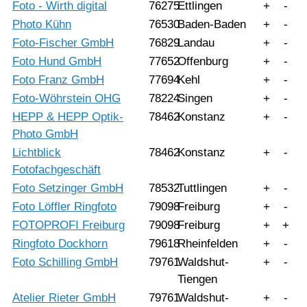
Foto - Wirth digital
76275
Ettlingen
+
-
Photo Kühn
76530
Baden-Baden
+
-
Foto-Fischer GmbH
76829
Landau
+
-
Foto Hund GmbH
77652
Offenburg
+
-
Foto Franz GmbH
77694
Kehl
+
-
Foto-Wöhrstein OHG
78224
Singen
+
-
HEPP & HEPP Optik-
78462
Konstanz
+
-
Photo GmbH
Lichtblick
78462
Konstanz
+
-
Fotofachgeschäft
Foto Setzinger GmbH
78532
Tuttlingen
+
-
Foto Löffler Ringfoto
79098
Freiburg
+
-
FOTOPROFI Freiburg
79098
Freiburg
+
+
Ringfoto Dockhorn
79618
Rheinfelden
+
-
Foto Schilling GmbH
79761
Waldshut-
+
-
Tiengen
Atelier Rieter GmbH
79761
Waldshut-
+
-