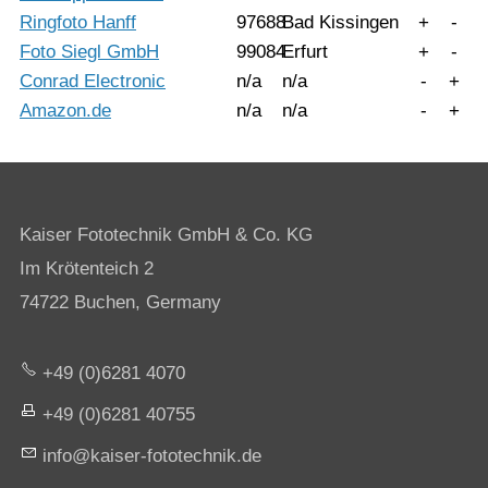
Ringfoto Hanff
97688
Bad Kissingen
+
-
Foto Siegl GmbH
99084
Erfurt
+
-
Conrad Electronic
n/a
n/a
-
+
Amazon.de
n/a
n/a
-
+
Kaiser Fototechnik GmbH & Co. KG
Im Krötenteich 2
74722 Buchen, Germany
+49 (0)6281 4070
+49 (0)6281 40755
nf
k
s
r-f
t
t
chn
k
d