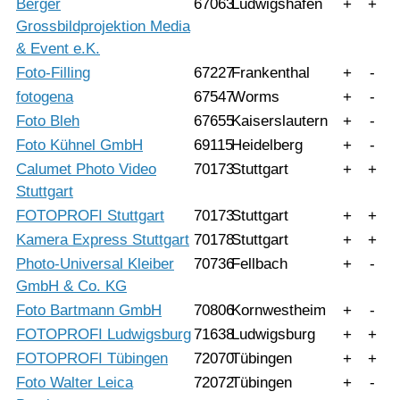
Berger
67063
Ludwigshafen
+
+
Grossbildprojektion Media
& Event e.K.
Foto-Filling
67227
Frankenthal
+
-
fotogena
67547
Worms
+
-
Foto Bleh
67655
Kaiserslautern
+
-
Foto Kühnel GmbH
69115
Heidelberg
+
-
Calumet Photo Video
70173
Stuttgart
+
+
Stuttgart
FOTOPROFI Stuttgart
70173
Stuttgart
+
+
Kamera Express Stuttgart
70178
Stuttgart
+
+
Photo-Universal Kleiber
70736
Fellbach
+
-
GmbH & Co. KG
Foto Bartmann GmbH
70806
Kornwestheim
+
-
FOTOPROFI Ludwigsburg
71638
Ludwigsburg
+
+
FOTOPROFI Tübingen
72070
Tübingen
+
+
Foto Walter Leica
72072
Tübingen
+
-