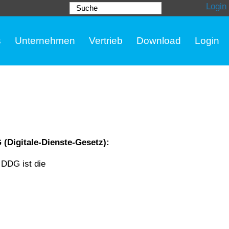
Login
Suche
s
Unternehmen
Vertrieb
Download
Login
 (Digitale-Dienste-Gesetz):
 DDG ist die