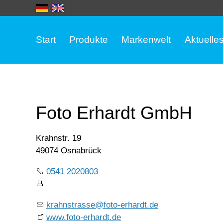
Start
Produkte
Markenwelt
Aktuelle
Foto Erhardt GmbH
Krahnstr. 19
49074 Osnabrück
0541 2020803
krahnstrasse@foto-erhardt.de
www.foto-erhardt.de