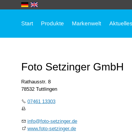
Start
Produkte
Markenwelt
Aktuelle
Foto Setzinger GmbH
Rathausstr. 8
78532 Tuttlingen
07461 13303
info@foto-setzinger.de
www.foto-setzinger.de