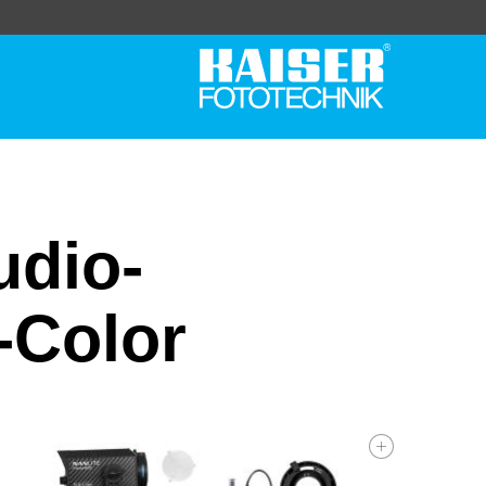
udio-
-Color