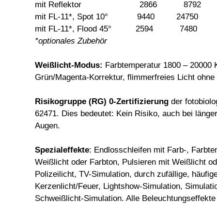
mit Reflektor 2866 8792
mit FL-11*, Spot 10° 9440 2475
mit FL-11*, Flood 45° 2594 7480
*optionales Zubehör
Weißlicht-Modus:
Farbtemperatur 1800 – 20000 K
Grün/Magenta-Korrektur, flimmerfreies Licht ohne 
Risikogruppe (RG) 0-Zertifizierung
der fotobio
62471. Dies bedeutet: Kein Risiko, auch bei länger
Augen.
Spezialeffekte
: Endlosschleifen mit Farb-, Farbte
Weißlicht oder Farbton, Pulsieren mit Weißlicht od
Polizeilicht, TV-Simulation, durch zufällige, häufig
Kerzenlicht/Feuer, Lightshow-Simulation, Simulat
Schweißlicht-Simulation. Alle Beleuchtungseffekte 