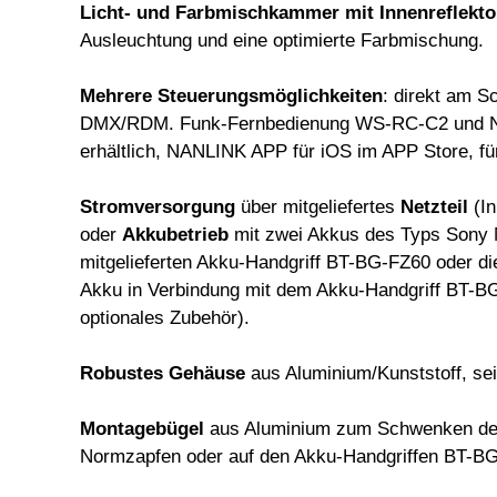
Licht- und Farbmischkammer mit Innenreflekt
Ausleuchtung und eine optimierte Farbmischung.
Mehrere Steuerungsmöglichkeiten
: direkt am S
DMX/RDM. Funk-Fernbedienung WS-RC-C2 und NA
erhältlich, NANLINK APP für iOS im APP Store, für
Stromversorgung
über mitgeliefertes
Netzteil
(In
oder
Akkubetrieb
mit zwei Akkus des Typs Sony 
mitgelieferten Akku-Handgriff BT-BG-FZ60 oder d
Akku in Verbindung mit dem Akku-Handgriff BT-BG
optionales Zubehör).
Robustes Gehäuse
aus Aluminium/Kunststoff, sei
Montagebügel
aus Aluminium zum Schwenken des 
Normzapfen oder auf den Akku-Handgriffen BT-B