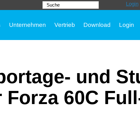
Login
Suche
s
Unternehmen
Vertrieb
Download
Login
ortage- und St
 Forza 60C Full