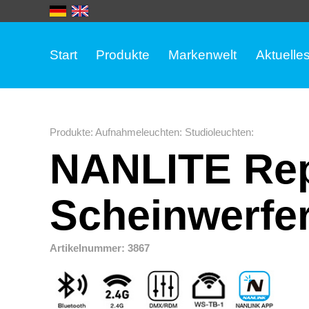
Start
Produkte
Markenwelt
Aktuelle
Produkte
:
Aufnahmeleuchten
:
Studioleuchten
:
NANLITE Rep
Scheinwerfer
Artikelnummer: 3867