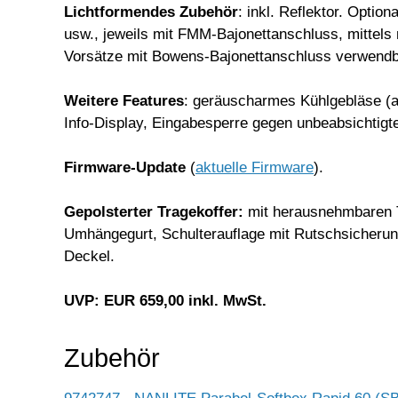
Lichtformendes Zubehör
: inkl. Reflektor. Optio
usw., jeweils mit FMM-Bajonettanschluss, mitte
Vorsätze mit Bowens-Bajonettanschluss verwend
Weitere Features
: geräuscharmes Kühlgebläse (ab
Info-Display, Eingabesperre gegen unbeabsichtigte
Firmware-Update
(
aktuelle Firmware
).
Gepolsterter Tragekoffer:
mit herausnehmbaren T
Umhängegurt, Schulterauflage mit Rutschsicherung
Deckel.
UVP: EUR 659,00 inkl. MwSt.
Zubehör