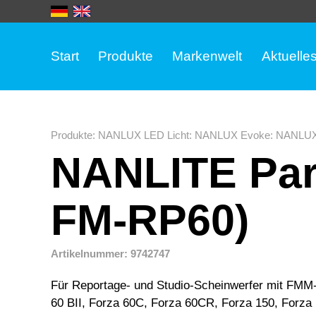
Start
Produkte
Markenwelt
Aktuelle
Produkte
:
NANLUX LED Licht
:
NANLUX Evoke
:
NANLUX
NANLITE Par
FM-RP60)
Artikelnummer: 9742747
Für Reportage- und Studio-Scheinwerfer mit FMM- 
60 BII, Forza 60C, Forza 60CR, Forza 150, Forz