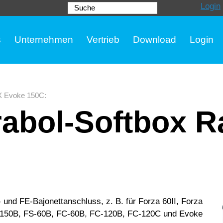
Login
Suche
s
Unternehmen
Vertrieb
Download
Login
 Evoke 150C
:
abol-Softbox Ra
und FE-Bajonettanschluss, z. B. für Forza 60II, Forza
a 150B, FS-60B, FC-60B, FC-120B, FC-120C und Evoke