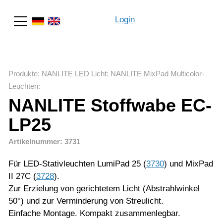
Login
Suche
Produkte
:
NANLITE LED Licht
:
NANLITE MixPad Multicolor-
Leuchten
:
NANLITE Stoffwabe EC-
LP25
Artikelnummer: 3731
Für LED-Stativleuchten LumiPad 25 (
3730
) und MixPad
II 27C (
3728
).
Zur Erzielung von gerichtetem Licht (Abstrahlwinkel
50°) und zur Verminderung von Streulicht.
Einfache Montage. Kompakt zusammenlegbar.