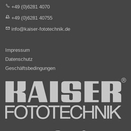
+49 (0)6281 4070
+49 (0)6281 40755
nf
k
s
r-f
t
t
chn
k
d
Impressum
Datenschutz
Geschäftsbedingungen