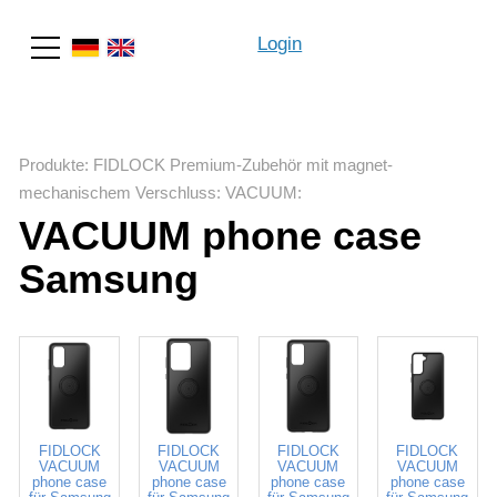
Login
Suche
Produkte
:
FIDLOCK Premium-Zubehör mit magnet-
mechanischem Verschluss
:
VACUUM
:
VACUUM phone case
Samsung
640199
640200
640201
640251
FIDLOCK
FIDLOCK
FIDLOCK
FIDLOCK
VACUUM
VACUUM
VACUUM
VACUUM
phone case
phone case
phone case
phone case