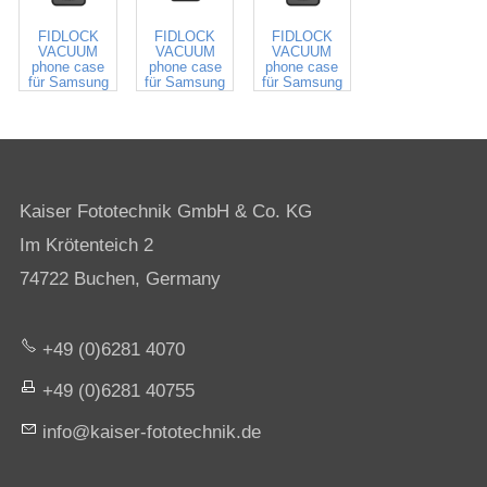
640590
640636
640637
FIDLOCK
FIDLOCK
FIDLOCK
VACUUM
VACUUM
VACUUM
phone case
phone case
phone case
für Samsung
für Samsung
für Samsung
S24+
S25
S25+
Kaiser Fototechnik GmbH & Co. KG
Im Krötenteich 2
74722 Buchen, Germany
+49 (0)6281 4070
+49 (0)6281 40755
nf
k
s
r-f
t
t
chn
k
d