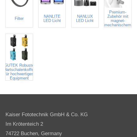
FIDLOCK
Premium-
NANLITE
NANLUX
Zubehör mit
Filter
LED Licht
LED Licht
magnet-
mechanischem
Verschluss
GUTEK Robuste
Hartschalenkoffer
für hochwertiges
Equipment
Kaiser Fototechnik GmbH & Co. KG
Im Krötenteich 2
74722 Buchen, Germany