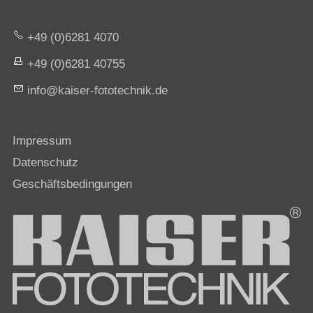
+49 (0)6281 4070
+49 (0)6281 40755
nf
k
s
r-f
t
t
chn
k
d
Impressum
Datenschutz
Geschäftsbedingungen