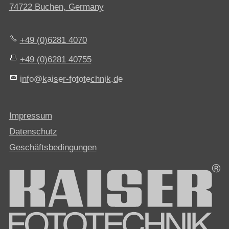
74722 Buchen, Germany
+49 (0)6281 4070
+49 (0)6281 40755
nf
k
s
r-f
t
t
chn
k
d
Impressum
Datenschutz
Geschäftsbedingungen