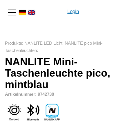
Login
Suche
Produkte
:
NANLITE LED Licht
:
NANLITE pico Mini-
Taschenleuchten
:
NANLITE Mini-
Taschenleuchte pico,
mintblau
Artikelnummer: 9742738