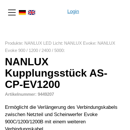
Login
Suche
Produkte
:
NANLUX LED Licht
:
NANLUX Evoke
:
NANLUX
Evoke 900 / 1200 / 2400 / 5000
:
NANLUX
Kupplungsstück AS-
CP-EV1200
Artikelnummer: 9449207
Ermöglicht die Verlängerung des Verbindungskabels
zwischen Netzteil und Scheinwerfer Evoke
900C/1200/1200B mit einem weiteren
Verbindungskabel.