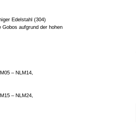
higer Edelstahl (304)
obos aufgrund der hohen
LM05 – NLM14,
LM15 – NLM24,