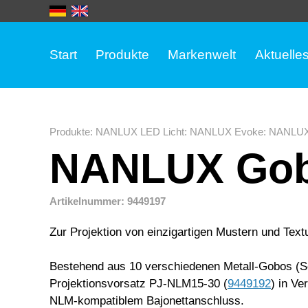
Start
Produkte
Markenwelt
Aktuelle
Produkte
:
NANLUX LED Licht
:
NANLUX Evoke
:
NANLUX 
NANLUX Gob
Artikelnummer: 9449197
Zur Projektion von einzigartigen Mustern und Tex
Bestehend aus 10 verschiedenen Metall-Gobos (
Projektionsvorsatz PJ-NLM15-30 (
9449192
) in V
NLM-kompatiblem Bajonettanschluss.