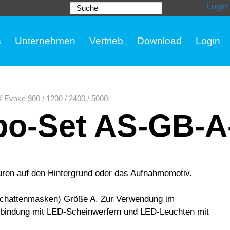
Login
Suche
s
Unternehmen
Vertrieb
Download
Login
Evoke 900 / 1200 / 2400 / 5000
:
o-Set AS-GB-A
turen auf den Hintergrund oder das Aufnahmemotiv.
Schattenmasken) Größe A. Zur Verwendung im
erbindung mit LED-Scheinwerfern und LED-Leuchten mit