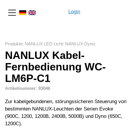
Login
Suche
Produkte
:
NANLUX LED Licht
:
NANLUX Dyno
:
NANLUX Kabel-
Fernbedienung WC-
LM6P-C1
Artikelnummer: 93046
Zur kabelgebundenen, störungssicheren Steuerung von
bestimmten NANLUX-Leuchten der Serien Evoke
(900C, 1200, 1200B, 2400B, 5000B) und Dyno (650C,
1200C).