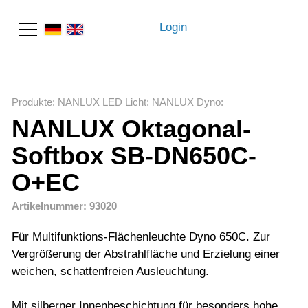
Login
Suche
Produkte
:
NANLUX LED Licht
:
NANLUX Dyno
:
NANLUX Oktagonal-
Softbox SB-DN650C-
O+EC
Artikelnummer: 93020
Für Multifunktions-Flächenleuchte Dyno 650C. Zur
Vergrößerung der Abstrahlfläche und Erzielung einer
weichen, schattenfreien Ausleuchtung.
Mit silberner Innenbeschichtung für besonders hohe