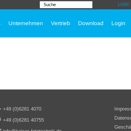
Login
Suche
s
Unternehmen
Vertrieb
Download
Login
+49 (0)6281 4070
Impres
Datens
+49 (0)6281 40755
Geschä