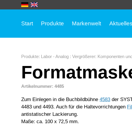
Start
Produkte
Markenwelt
Aktuelle
Produkte
:
Labor - Analog
:
Vergrößerer: Komponenten un
Formatmaske
Artikelnummer: 4485
Zum Einlegen in die Buchbildbühne
4583
der SYSTE
4483 und 4493. Auch für die Haltevorrichtungen
Fi
antistatischer Lackierung.
Maße: ca. 100 x 72,5 mm.