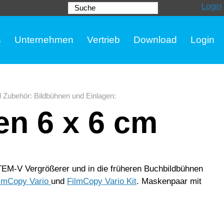
Login
Suche
s
Unternehmen
Vertrieb
Download
Login
d Zubehör
:
Bildbühnen und Einlagen
:
n 6 x 6 cm
M-V Vergrößerer und in die früheren Buchbildbühnen
lmCopy Vario
und
FilmCopy Vario Kit
. Maskenpaar mit