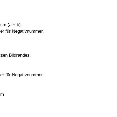
mm (a + b).
ster für Negativnummer.
rzen Bildrandes.
ster für Negativnummer.
cm
m