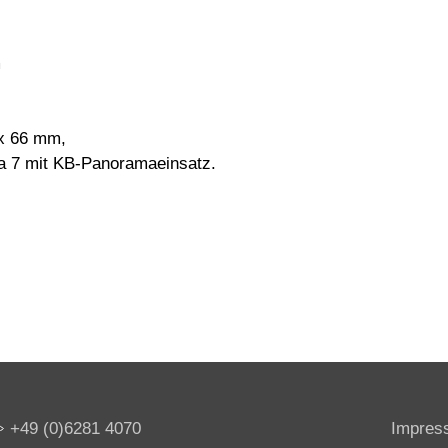
m
 x 66 mm,
a 7 mit KB-Panoramaeinsatz.
+49 (0)6281 4070
Impres