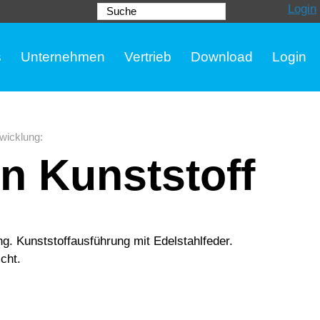
Login
Suche
s
Unternehmen
Vertrieb
Download
Login
wicklung
:
n Kunststoff
. Kunststoffausführung mit Edelstahlfeder.
cht.