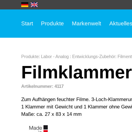
Start
Produkte
Markenwelt
Aktuelle
Produkte
:
Labor - Analog
:
Entwicklungs-Zubehör
:
Filment
Filmklammer
Artikelnummer: 4117
Zum Aufhängen feuchter Filme. 3-Loch-Klammerung
1 Klammer mit Gewicht und 1 Klammer ohne Gewi
Maße: ca. 27 x 83 x 14 mm