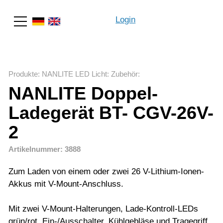
Login
Suche
Produkte
:
NANLITE LED Licht
:
Zubehör
:
NANLITE Doppel-
Ladegerät BT- CGV-26V-
2
Artikelnummer: 3888
Zum Laden von einem oder zwei 26 V-Lithium-Ionen-
Akkus mit V-Mount-Anschluss.
Mit zwei V-Mount-Halterungen, Lade-Kontroll-LEDs
grün/rot, Ein-/Ausschalter, Kühlgebläse und Tragegriff.