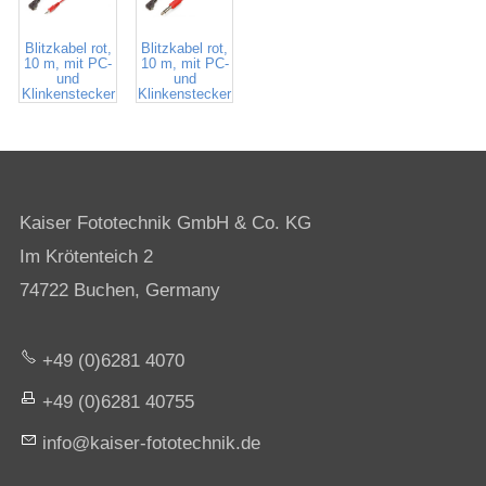
1408
1409
Blitzkabel rot,
Blitzkabel rot,
10 m, mit PC-
10 m, mit PC-
und
und
Klinkenstecker
Klinkenstecker
ø 3,5 mm
ø 6,35 mm
Kaiser Fototechnik GmbH & Co. KG
Im Krötenteich 2
74722 Buchen, Germany
+49 (0)6281 4070
+49 (0)6281 40755
nf
k
s
r-f
t
t
chn
k
d