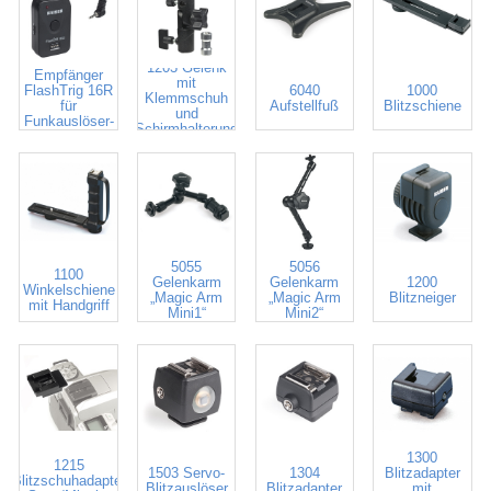
7017 Zusatz-
1203 Gelenk
Empfänger
mit
FlashTrig 16R
6040
1000
Klemmschuh
für
Aufstellfuß
Blitzschiene
und
Funkauslöser-
Schirmhalterung
Set # 7016
5055
5056
1100
Gelenkarm
Gelenkarm
1200
Winkelschiene
„Magic Arm
„Magic Arm
Blitzneiger
mit Handgriff
Mini1“
Mini2“
1300
1215
1503 Servo-
1304
Blitzadapter
Blitzschuhadapter
Blitzauslöser
Blitzadapter
mit