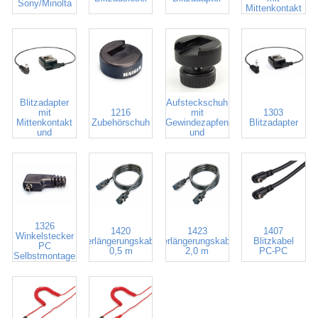
Sony/Minolta
Mittenkontakt
1301
1211
Blitzadapter
Aufsteckschuh
mit
1216
mit
1303
Mittenkontakt
Zubehörschuh
Gewindezapfen
Blitzadapter
und
und
Blitzkabel
Kontermutter
1326
1420
1423
1407
Winkelstecker
Verlängerungskabel
Verlängerungskabel
Blitzkabel
PC
0,5 m
2,0 m
PC-PC
Selbstmontage