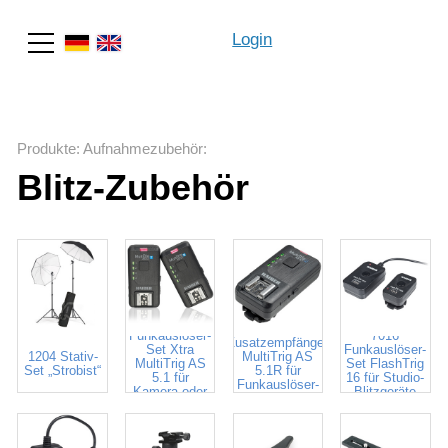
Login
Suche
Produkte
:
Aufnahmezubehör
:
Blitz-Zubehör
7001
7002
Funkauslöser-
7016
Zusatzempfänger
Set Xtra
Funkauslöser-
1204 Stativ-
MultiTrig AS
MultiTrig AS
Set FlashTrig
Set „Strobist“
5.1R für
5.1 für
16 für Studio-
Funkauslöser-
Kamera oder
Blitzgeräte
Set # 7001
Blitz