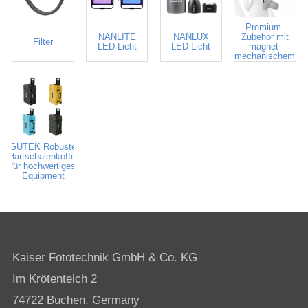
FIDLOCK
Premium-
NANLITE
NANLUX
Zubehör mit
Filter
LED Licht
LED Licht
magnet-
mechanischem
Verschluss
GUTEK Robuste
Hartschalenkoffer
für hochwertiges
Equipment
Kaiser Fototechnik GmbH & Co. KG
Im Krötenteich 2
74722 Buchen, Germany