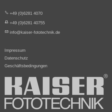
+49 (0)6281 4070
+49 (0)6281 40755
nf
k
s
r-f
t
t
chn
k
d
Impressum
Datenschutz
Geschäftsbedingungen