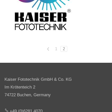
<
1
2
Kaiser Fototechnik GmbH & Co. KG
Im Krötenteich 2
74722 Buchen, Germany
+49 (0)6281 4070