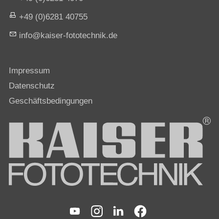
+49 (0)6281 40755
nf
k
s
r-f
t
t
chn
k
d
Impressum
Datenschutz
Geschäftsbedingungen