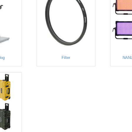
log
Filter
NANL