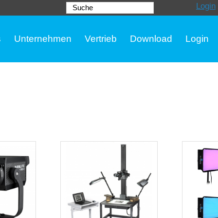
Login
Suche
s
Unternehmen
Vertrieb
Download
Login