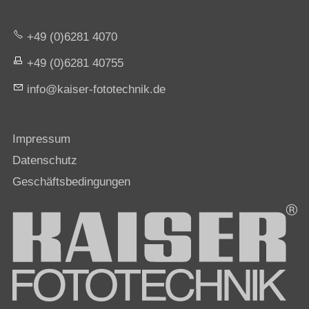
+49 (0)6281 4070
+49 (0)6281 40755
nf
k
s
r-f
t
t
chn
k
d
Impressum
Datenschutz
Geschäftsbedingungen