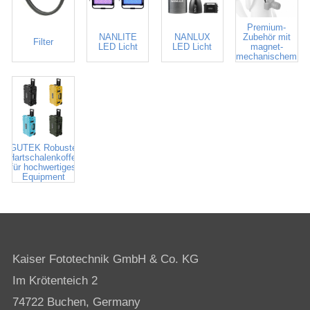
FIDLOCK
Premium-
NANLITE
NANLUX
Zubehör mit
Filter
LED Licht
LED Licht
magnet-
mechanischem
Verschluss
GUTEK Robuste
Hartschalenkoffer
für hochwertiges
Equipment
Kaiser Fototechnik GmbH & Co. KG
Im Krötenteich 2
74722 Buchen, Germany