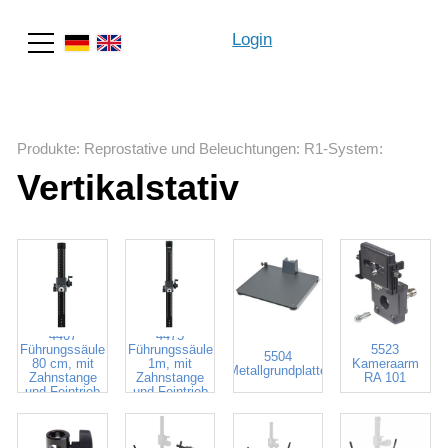
Login
Suche
Produkte
:
Reprostative und Beleuchtungen
:
R1-System
:
Vertikalstativ
4407
4475
Führungssäule
Führungssäule
5523
5504
80 cm, mit
1m, mit
Kameraarm
Metallgrundplatte
Zahnstange
Zahnstange
RA 101
und Feintrieb
und Feintrieb