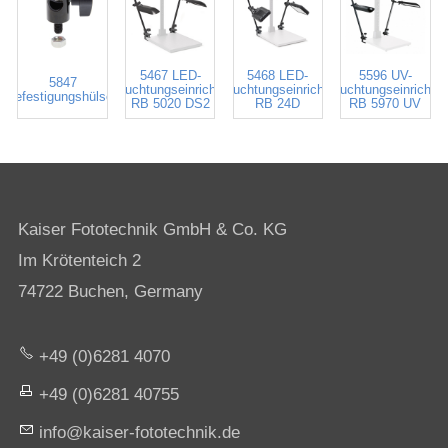
5467 LED-
5468 LED-
5596 UV-
5847
Beleuchtungseinrichtung
Beleuchtungseinrichtung
Beleuchtungseinrichtu
Befestigungshülsen
RB 5020 DS2
RB 24D
RB 5970 UV
Kaiser Fototechnik GmbH & Co. KG
Im Krötenteich 2
74722 Buchen, Germany
+49 (0)6281 4070
+49 (0)6281 40755
nf
k
s
r-f
t
t
chn
k
d