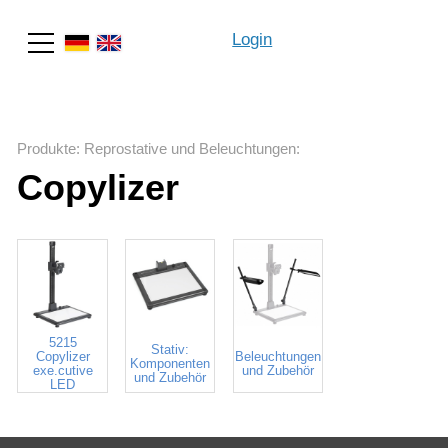
Login
Suche
Produkte
:
Reprostative und Beleuchtungen
:
Copylizer
5215
Stativ:
Copylizer
Beleuchtungen
Komponenten
exe.cutive
und Zubehör
und Zubehör
LED