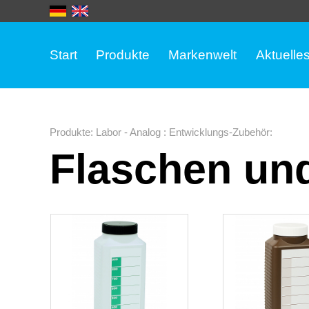
Start
Produkte
Markenwelt
Aktuelle
Produkte
:
Labor - Analog
:
Entwicklungs-Zubehör
:
Flaschen un