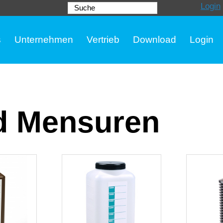
Login
Suche
s
Unternehmen
Vertrieb
Download
Login
d Mensuren