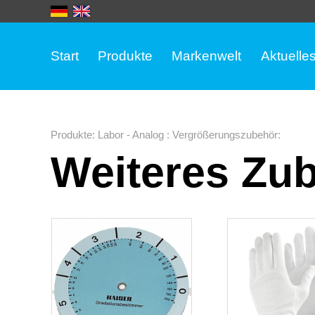
Start
Produkte
Markenwelt
Aktuelle
Produkte
:
Labor - Analog
:
Vergrößerungszubehör
:
Weiteres Zu