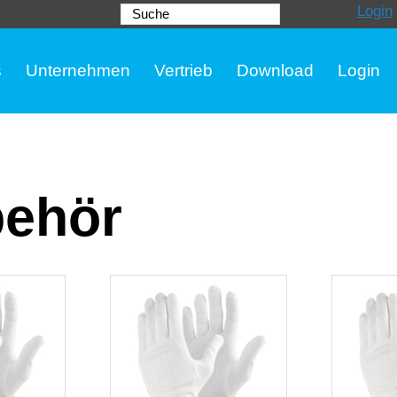
Login
Suche
s
Unternehmen
Vertrieb
Download
Login
behör