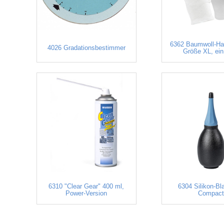
6362 Baumwoll-H
4026 Gradationsbestimmer
Größe XL, ein
6310 "Clear Gear" 400 ml,
6304 Silikon-Bl
Power-Version
Compac