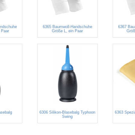
andschuhe
6365 Baumwoll-Handschuhe
6367 Bau
 Paar
Größe L, ein Paar
Größ
asebalg
6306 Silikon-Blasebalg Typhoon
6363 Spezia
t
Swing