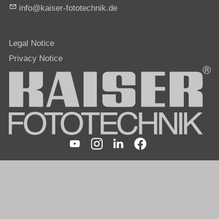
nf
k
s
r-f
t
t
chn
k
d
Legal Notice
Privacy Notice