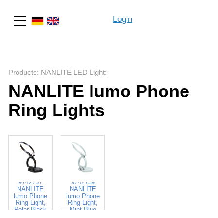
Login
Search
Products
:
NANLITE LED Light
:
NANLITE lumo Phone
Ring Lights
9742757
9742739
NANLITE
NANLITE
lumo Phone
lumo Phone
Ring Light,
Ring Light,
Polar Black
Mint Blue