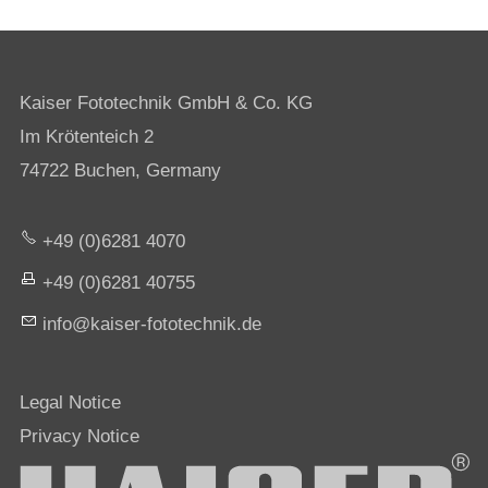
Kaiser Fototechnik GmbH & Co. KG
Im Krötenteich 2
74722 Buchen, Germany
+49 (0)6281 4070
+49 (0)6281 40755
nf
k
s
r-f
t
t
chn
k
d
Legal Notice
Privacy Notice