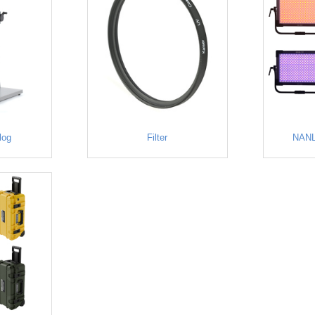
log
Filter
NANL