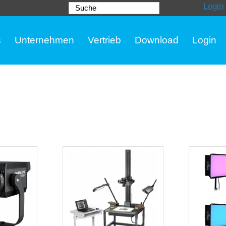
Login
Suche
s
Unternehmen
Vertrieb
Download
Login